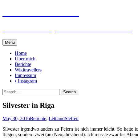
Steffen auf Reisen
Berichte und Tips rund um meine Reisen
Skip
Menu
to
content
Home
Über mich
Berichte
Wikitravellers
Impressum
• Instagram
Search
for:
Silvester in Riga
May 30, 2016
Berichte
,
Lettland
Steffen
Silvester irgendwo anders zu Feiern ist nich immer leicht. So hatte 
fliegen, sondern zwei (am Neujahrsabend). Ich musste zwar bis Abe