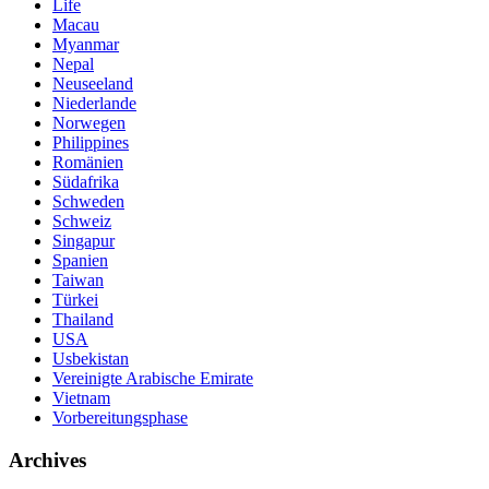
Life
Macau
Myanmar
Nepal
Neuseeland
Niederlande
Norwegen
Philippines
Romänien
Südafrika
Schweden
Schweiz
Singapur
Spanien
Taiwan
Türkei
Thailand
USA
Usbekistan
Vereinigte Arabische Emirate
Vietnam
Vorbereitungsphase
Archives