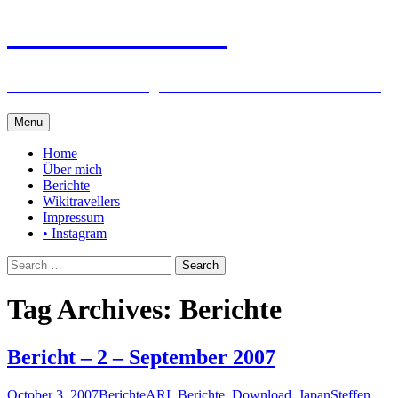
Steffen auf Reisen
Berichte und Tips rund um meine Reisen
Skip
Menu
to
content
Home
Über mich
Berichte
Wikitravellers
Impressum
• Instagram
Search
for:
Tag Archives: Berichte
Bericht – 2 – September 2007
October 3, 2007
Berichte
ARI
,
Berichte
,
Download
,
Japan
Steffen