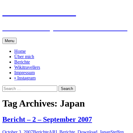
Steffen auf Reisen
Berichte und Tips rund um meine Reisen
Skip
Menu
to
content
Home
Über mich
Berichte
Wikitravellers
Impressum
• Instagram
Search
for:
Tag Archives: Japan
Bericht – 2 – September 2007
October 3, 2007
Berichte
ARI
,
Berichte
,
Download
,
Japan
Steffen