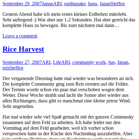
September 29, 2007
Japan
ARI
,
earthquake
,
haus
,
Japan
Steffen
Gestern Abend habe ich mein erstes kleines Erdbeben miterlebt.
Sehr aufregend :) War aber nur 1-2 Sekunden. Hat aber gereicht das
komplette Haus zu bewegen. Bis zum nächsten mal dann…
Leave a comment
Rice Harvest
September 27, 2007
ARI
,
Life
ARI
,
community work
,
fun
,
Japan
,
reis
Steffen
Der verganende Dienstag hatte mal wieder was besonderes an sich.
Die komplette Community ging zum Reis eernten auf die Felder.
Der Termin wurde schon ein paar mal verschoben wegen dem
Wetter. Diese Woche strahlt und lacht die Sonne aber wieder aus
allen Richtungen, dazu gibt es manchmal eine kleine priese Wind.
Sehr angenehm.
Hat mal wieder sehr viel Spaß gemacht mit der ganzen Community
zusammen auf dem Feld zu arbeiten. Ich habe leider nur den
Vormittag auf dem Feld gearbeitet, weil ich vorher schon
versprochen hatte in der Küche den Nachmittag auszuhelfen. Aber