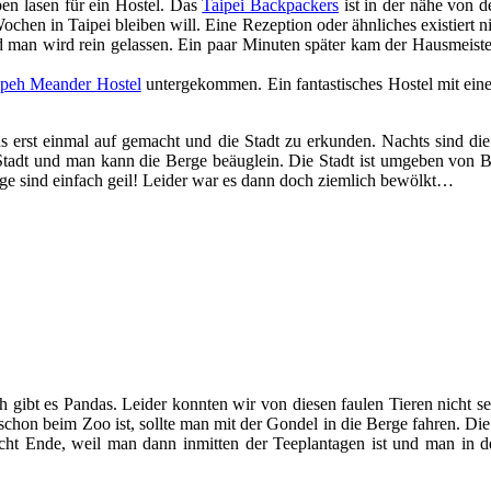
en lasen für ein Hostel. Das
Taipei Backpackers
ist in der nähe von d
chen in Taipei bleiben will. Eine Rezeption oder ähnliches existiert n
an wird rein gelassen. Ein paar Minuten später kam der Hausmeister
ipeh Meander Hostel
untergekommen. Ein fantastisches Hostel mit eine
ns erst einmal auf gemacht und die Stadt zu erkunden. Nachts sind d
 Stadt und man kann die Berge beäuglein. Die Stadt ist umgeben von 
rge sind einfach geil! Leider war es dann doch ziemlich bewölkt…
eh gibt es Pandas. Leider konnten wir von diesen faulen Tieren nicht 
schon beim Zoo ist, sollte man mit der Gondel in die Berge fahren. 
cht Ende, weil man dann inmitten der Teeplantagen ist und man in d