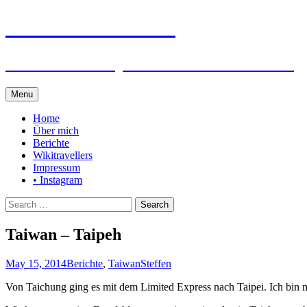
Steffen auf Reisen
Berichte und Tips rund um meine Reisen
Skip
Menu
to
content
Home
Über mich
Berichte
Wikitravellers
Impressum
• Instagram
Search
for:
Taiwan – Taipeh
May 15, 2014
Berichte
,
Taiwan
Steffen
Von Taichung ging es mit dem Limited Express nach Taipei. Ich bin mir