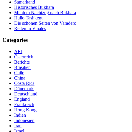
Samarkand
Historisches Bukhara
Mit dem Nachtzug nach Bukhara
Hallo Tashkent
Die schönen Seiten von Varadero
Reiten in Vinales
Categories
ARI
Österreich
Berichte
Brasilien
Chile
China
Costa Rica
Dänemark
Deutschland
England
Frankreich
Hong Kong
Indien
Indonesien
Iran
Israel