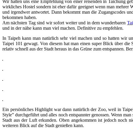
Wir hatten uns eine Empfehlung von einer reisenden in Taichung geb
wirkliches Hostel sondern ist eher dafür geeignet wenn man mehrer Wo
und irgendwer antwortet. Dann bekommt man die Zugangscodes und m
bekommen haben.
Am nächsten Tag sind wir sofort weiter und in dem wunderbaren
Ta
und in der nähe kann man viel machen. Definitive zu empfehlen.
In Taipeh kann man natürlich sehr viel machen und so hatten wir u
Taipei 101 gewagt. Von diesem hat man einen super Blick über die
relativ schnell aus der Stadt heraus in das Grüne zum entspannen. Be
Ein persönliches Highlight war dann natürlich der Zoo, weil in Taip
Style” durchgeführt und alles noch entspannter genossen. Wenn man 
Stadt aus der Luft erkunden. Oben angekommen ist jedoch noch ni
weiteren Blick auf die Stadt genießen kann.