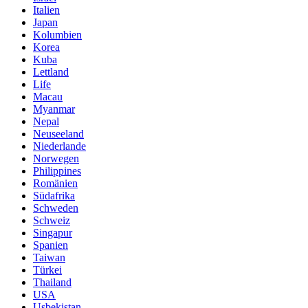
Italien
Japan
Kolumbien
Korea
Kuba
Lettland
Life
Macau
Myanmar
Nepal
Neuseeland
Niederlande
Norwegen
Philippines
Romänien
Südafrika
Schweden
Schweiz
Singapur
Spanien
Taiwan
Türkei
Thailand
USA
Usbekistan