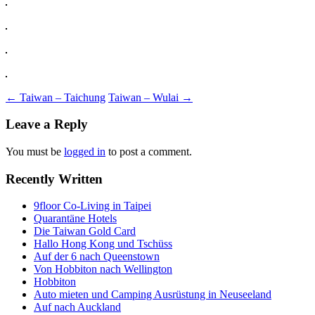
Post
←
Taiwan – Taichung
Taiwan – Wulai
→
navigation
Leave a Reply
You must be
logged in
to post a comment.
Recently Written
9floor Co-Living in Taipei
Quarantäne Hotels
Die Taiwan Gold Card
Hallo Hong Kong und Tschüss
Auf der 6 nach Queenstown
Von Hobbiton nach Wellington
Hobbiton
Auto mieten und Camping Ausrüstung in Neuseeland
Auf nach Auckland