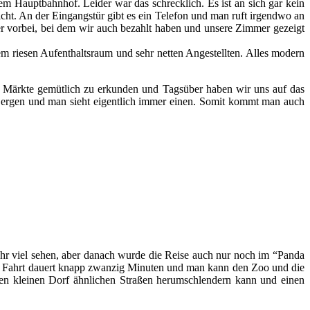
em Hauptbahnhof. Leider war das schrecklich. Es ist an sich gar kein
icht. An der Eingangstür gibt es ein Telefon und man ruft irgendwo an
 vorbei, bei dem wir auch bezahlt haben und unsere Zimmer gezeigt
m riesen Aufenthaltsraum und sehr netten Angestellten. Alles modern
ie Märkte gemütlich zu erkunden und Tagsüber haben wir uns auf das
Bergen und man sieht eigentlich immer einen. Somit kommt man auch
sehr viel sehen, aber danach wurde die Reise auch nur noch im “Panda
Die Fahrt dauert knapp zwanzig Minuten und man kann den Zoo und die
en kleinen Dorf ähnlichen Straßen herumschlendern kann und einen