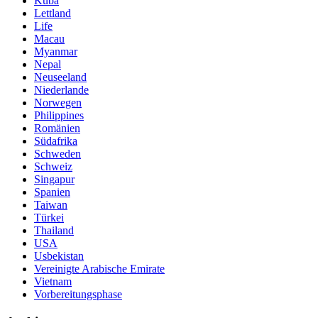
Kuba
Lettland
Life
Macau
Myanmar
Nepal
Neuseeland
Niederlande
Norwegen
Philippines
Romänien
Südafrika
Schweden
Schweiz
Singapur
Spanien
Taiwan
Türkei
Thailand
USA
Usbekistan
Vereinigte Arabische Emirate
Vietnam
Vorbereitungsphase