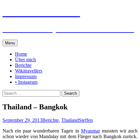
Steffen auf Reisen
Berichte und Tips rund um meine Reisen
Skip
Menu
to
content
Home
Über mich
Berichte
Wikitravellers
Impressum
• Instagram
Search
for:
Thailand – Bangkok
September 29, 2013
Berichte
,
Thailand
Steffen
Nach ein paar wunderbaren Tagen in
Myanmar
mussten wir auch
schon wieder von Mandalay mit dem Flieger nach Bangkok zurück.