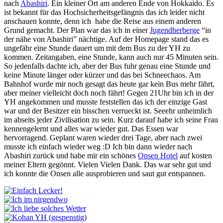
nach
Abashiri
. Ein kleiner Ort am anderen Ende von Hokkaido. Es
ist bekannt für das Hochsicherheitsgefängnis das ich leider nicht
anschauen konnte, denn ich habe die Reise aus einem anderen
Grund gemacht. Der Plan war das ich in einer
Jugendherberge
“in
der nähe von Abashiri” nächtige. Auf der Homepage stand das es
ungefähr eine Stunde dauert um mit dem Bus zu der YH zu
kommen. Zeitangaben, eine Stunde, kann auch nur 45 Minuten sein.
So jedenfalls dachte ich, aber der Bus fuhr genau eine Stunde und
keine Minute länger oder kürzer und das bei Schneechaos. Am
Bahnhof wurde mir noch gesagt das heute gar kein Bus mehr fährt,
aber meiner vielleicht doch noch fährt! Gegen 21Uhr bin ich in der
YH angekommen und musste feststellen das ich der einzige Gast
war und der Besitzer ein bisschen verrueckt ist. Seeehr unheimlich
im abseits jeder Zivilisation zu sein. Kurz darauf habe ich seine Frau
kennengelernt und alles war wieder gut. Das Essen war
hervorragend. Geplant waren wieder drei Tage, aber nach zwei
musste ich einfach wieder weg :D Ich bin dann wieder nach
Abashiri zurück und habe mir ein schönes
Onsen Hotel
auf kosten
meiner Eltern gegönnt. Vielen Vielen Dank. Das war sehr gut und
ich konnte die Onsen alle ausprobieren und saut gut entspannen.