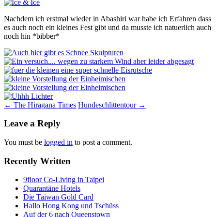
Nachdem ich erstmal wieder in Abashiri war habe ich Erfahren dass
es auch noch ein kleines Fest gibt und da musste ich natuerlich auch
noch hin *bibber*
Post
←
The Hiragana Times
Hundeschlittentour
→
navigation
Leave a Reply
You must be
logged in
to post a comment.
Recently Written
9floor Co-Living in Taipei
Quarantäne Hotels
Die Taiwan Gold Card
Hallo Hong Kong und Tschüss
Auf der 6 nach Queenstown