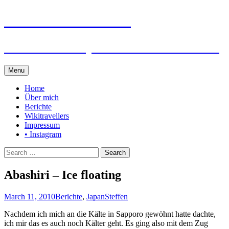
Steffen auf Reisen
Berichte und Tips rund um meine Reisen
Skip
Menu
to
content
Home
Über mich
Berichte
Wikitravellers
Impressum
• Instagram
Search
for:
Abashiri – Ice floating
March 11, 2010
Berichte
,
Japan
Steffen
Nachdem ich mich an die Kälte in Sapporo gewöhnt hatte dachte,
ich mir das es auch noch Kälter geht. Es ging also mit dem Zug