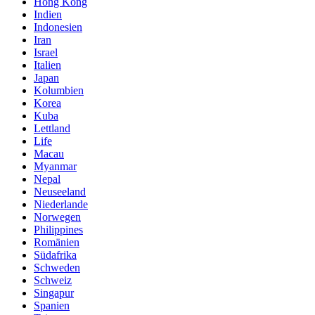
Hong Kong
Indien
Indonesien
Iran
Israel
Italien
Japan
Kolumbien
Korea
Kuba
Lettland
Life
Macau
Myanmar
Nepal
Neuseeland
Niederlande
Norwegen
Philippines
Romänien
Südafrika
Schweden
Schweiz
Singapur
Spanien