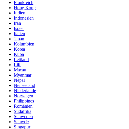
Frankreich
Hong Kong
Indien
Indonesien
Iran
Israel
Italien
Japan
Kolumbien
Korea
Kuba
Lettland
Life
Macau
Myanmar
Nepal
Neuseeland
Niederlande
Norwegen
Philippines
Romänien
Südafrika
Schweden
Schweiz
Singapur