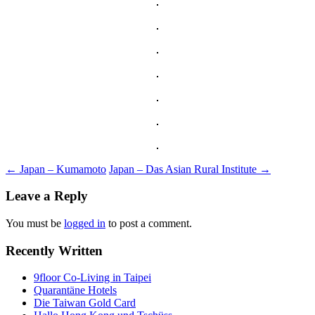
Post
←
Japan – Kumamoto
Japan – Das Asian Rural Institute
→
navigation
Leave a Reply
You must be
logged in
to post a comment.
Recently Written
9floor Co-Living in Taipei
Quarantäne Hotels
Die Taiwan Gold Card