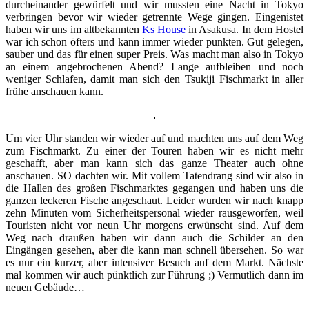
durcheinander gewürfelt und wir mussten eine Nacht in Tokyo
verbringen bevor wir wieder getrennte Wege gingen. Eingenistet
haben wir uns im altbekannten
Ks House
in Asakusa. In dem Hostel
war ich schon öfters und kann immer wieder punkten. Gut gelegen,
sauber und das für einen super Preis. Was macht man also in Tokyo
an einem angebrochenen Abend? Lange aufbleiben und noch
weniger Schlafen, damit man sich den Tsukiji Fischmarkt in aller
frühe anschauen kann.
Um vier Uhr standen wir wieder auf und machten uns auf dem Weg
zum Fischmarkt. Zu einer der Touren haben wir es nicht mehr
geschafft, aber man kann sich das ganze Theater auch ohne
anschauen. SO dachten wir. Mit vollem Tatendrang sind wir also in
die Hallen des großen Fischmarktes gegangen und haben uns die
ganzen leckeren Fische angeschaut. Leider wurden wir nach knapp
zehn Minuten vom Sicherheitspersonal wieder rausgeworfen, weil
Touristen nicht vor neun Uhr morgens erwünscht sind. Auf dem
Weg nach draußen haben wir dann auch die Schilder an den
Eingängen gesehen, aber die kann man schnell übersehen. So war
es nur ein kurzer, aber intensiver Besuch auf dem Markt. Nächste
mal kommen wir auch pünktlich zur Führung ;) Vermutlich dann im
neuen Gebäude…