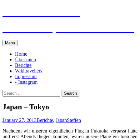
Steffen auf Reisen
Berichte und Tips rund um meine Reisen
Skip
Menu
to
content
Home
Über mich
Berichte
Wikitravellers
Impressum
• Instagram
Search
for:
Japan – Tokyo
January 27, 2013
Berichte
,
Japan
Steffen
Nachdem wir unseren eigentlichen Flug in Fukuoka verpasst hatte
und erst Abends fliegen konnten, waren unsere Pläne ein bisschen