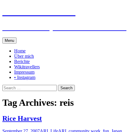
Steffen auf Reisen
Berichte und Tips rund um meine Reisen
Skip
Menu
to
content
Home
Über mich
Berichte
Wikitravellers
Impressum
• Instagram
Search
for:
Tag Archives: reis
Rice Harvest
September 27, 2007
ARI
,
Life
ARI
,
community work
,
fun
,
Japan
,