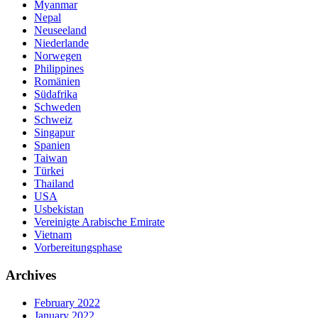
Myanmar
Nepal
Neuseeland
Niederlande
Norwegen
Philippines
Romänien
Südafrika
Schweden
Schweiz
Singapur
Spanien
Taiwan
Türkei
Thailand
USA
Usbekistan
Vereinigte Arabische Emirate
Vietnam
Vorbereitungsphase
Archives
February 2022
January 2022