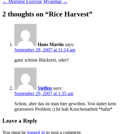
Post
←
Morning Exercise
Myanmar
→
navigation
2 thoughts on “
Rice Harvest
”
Hans Martin
says:
September 28, 2007 at 11:14 am
ganz schöne Bückerei, oder?
Steffen
says:
September 29, 2007 at 1:35 am
Schon, aber das ist man hier gewöhnt. Von daher kein
groesseres Problem ;) Ist halt Knochenarbeit *haha*
Leave a Reply
You must be
logged in
to post a comment.