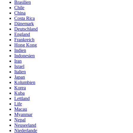
Brasilien
Chile
China
Costa Rica
Dänemark
Deutschland
England
Frankreich
Hong Kong
Indien
Indonesien
Iran
Israel
Italien
Japan
Kolumbien
Korea
Kuba
Lettland
Life
Macau
Myanmar
Nepal
Neuseeland
Niederlande